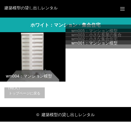
建築模型の貸し出しレンタル
ホワイト：マンション・集合住宅
wm005：マンション模型
wm003：小さな長屋の集合
wm002：小さな集合住宅
（裏面ビル風）
wm001：マンション模型
住宅
wm004：マンション模型
（特大）
トップページに戻る
©
建築模型の貸し出しレンタル