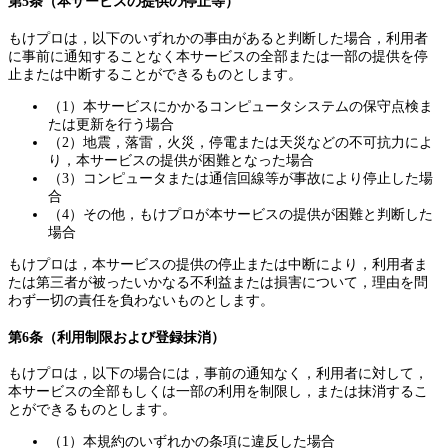
第5条（本サービスの提供の停止等）
もけプロは，以下のいずれかの事由があると判断した場合，利用者
に事前に通知することなく本サービスの全部または一部の提供を停
止または中断することができるものとします。
（1）本サービスにかかるコンピュータシステムの保守点検ま
たは更新を行う場合
（2）地震，落雷，火災，停電または天災などの不可抗力によ
り，本サービスの提供が困難となった場合
（3）コンピュータまたは通信回線等が事故により停止した場
合
（4）その他，もけプロが本サービスの提供が困難と判断した
場合
もけプロは，本サービスの提供の停止または中断により，利用者ま
たは第三者が被ったいかなる不利益または損害について，理由を問
わず一切の責任を負わないものとします。
第6条（利用制限および登録抹消）
もけプロは，以下の場合には，事前の通知なく，利用者に対して，
本サービスの全部もしくは一部の利用を制限し，または抹消するこ
とができるものとします。
（1）本規約のいずれかの条項に違反した場合