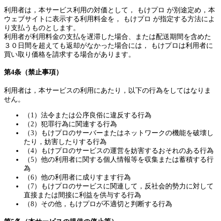
利用者は，本サービス利用の対価として， もけプロ が別途定め，本
ウェブサイトに表示する利用料金を， もけプロ が指定する方法によ
り支払うものとします。
利用者が利用料金の支払を遅滞した場合、または配送期間を含めた
３０日間を超えても返却がなかった場合には， もけプロは利用者に
買い取り価格を請求する場合があります。
第4条（禁止事項）
利用者は，本サービスの利用にあたり，以下の行為をしてはなりま
せん。
（1）法令または公序良俗に違反する行為
（2）犯罪行為に関連する行為
（3）もけプロのサーバーまたはネットワークの機能を破壊し
たり，妨害したりする行為
（4）もけプロのサービスの運営を妨害するおそれのある行為
（5）他の利用者に関する個人情報等を収集または蓄積する行
為
（6）他の利用者に成りすます行為
（7）もけプロのサービスに関連して，反社会的勢力に対して
直接または間接に利益を供与する行為
（8）その他，もけプロが不適切と判断する行為