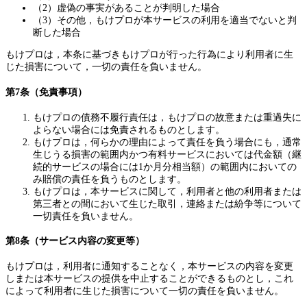
（2）虚偽の事実があることが判明した場合
（3）その他，もけプロが本サービスの利用を適当でないと判
断した場合
もけプロは，本条に基づきもけプロが行った行為により利用者に生
じた損害について，一切の責任を負いません。
第7条（免責事項）
もけプロの債務不履行責任は，もけプロの故意または重過失に
よらない場合には免責されるものとします。
もけプロは，何らかの理由によって責任を負う場合にも，通常
生じうる損害の範囲内かつ有料サービスにおいては代金額（継
続的サービスの場合には1か月分相当額）の範囲内においての
み賠償の責任を負うものとします。
もけプロは，本サービスに関して，利用者と他の利用者または
第三者との間において生じた取引，連絡または紛争等について
一切責任を負いません。
第8条（サービス内容の変更等）
もけプロは，利用者に通知することなく，本サービスの内容を変更
しまたは本サービスの提供を中止することができるものとし，これ
によって利用者に生じた損害について一切の責任を負いません。