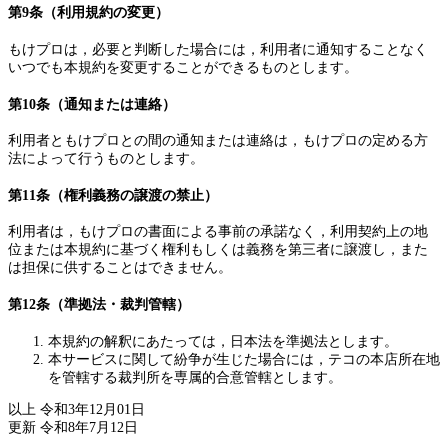
第9条（利用規約の変更）
もけプロは，必要と判断した場合には，利用者に通知することなく
いつでも本規約を変更することができるものとします。
第10条（通知または連絡）
利用者ともけプロとの間の通知または連絡は，もけプロの定める方
法によって行うものとします。
第11条（権利義務の譲渡の禁止）
利用者は，もけプロの書面による事前の承諾なく，利用契約上の地
位または本規約に基づく権利もしくは義務を第三者に譲渡し，また
は担保に供することはできません。
第12条（準拠法・裁判管轄）
本規約の解釈にあたっては，日本法を準拠法とします。
本サービスに関して紛争が生じた場合には，テコの本店所在地
を管轄する裁判所を専属的合意管轄とします。
以上 令和3年12月01日
更新 令和8年7月12日